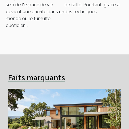
encombrement
meubles intelligents
sein de l'espace de vie
de taille. Pourtant, grâce à
pour maximiser
devient une priorité dans un
des techniques...
l'espace
monde où le tumulte
quotidien...
Faits marquants