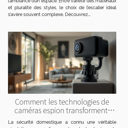
l’ambiance d’un espace. Entre variété des matériaux
et pluralité des styles, le choix de l’escalier idéal
s’avère souvent complexe. Découvrez...
Comment les technologies de
caméras espion transforment-
elles la sécurité domestique ?
La sécurité domestique a connu une véritable