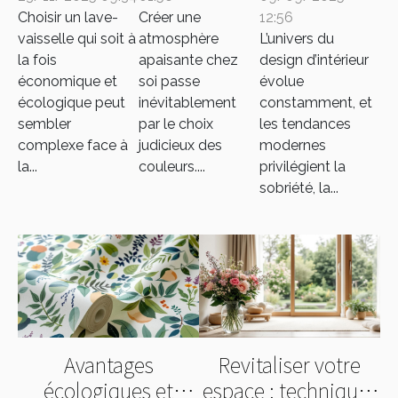
économique
de votre
affleurantes
Choisir un lave-
Créer une
12:56
et écologique
intérieur
pour une
vaisselle qui soit à
atmosphère
L’univers du
?
pour un
esthétique
la fois
apaisante chez
design d’intérieur
espace
moderne ?
économique et
soi passe
évolue
apaisant ?
écologique peut
inévitablement
constamment, et
sembler
par le choix
les tendances
complexe face à
judicieux des
modernes
la...
couleurs....
privilégient la
sobriété, la...
Avantages
Revitaliser votre
écologiques et
espace : techniques