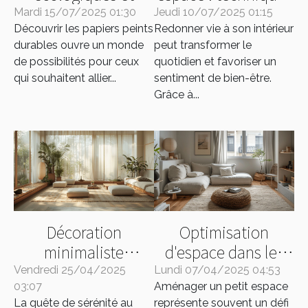
esthétiques des
simples pour une
Mardi 15/07/2025 01:30
Jeudi 10/07/2025 01:15
Découvrir les papiers peints
papiers peints
Redonner vie à son intérieur
maison
durables ouvre un monde
peut transformer le
durables
resplendissante
de possibilités pour ceux
quotidien et favoriser un
qui souhaitent allier...
sentiment de bien-être.
Grâce à...
Décoration
Optimisation
minimaliste
d'espace dans les
comment créer un
petites surfaces -
Vendredi 25/04/2025
Lundi 07/04/2025 04:53
03:07
intérieur zen sans
Aménager un petit espace
Techniques et
La quête de sérénité au
représente souvent un défi