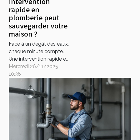
intervention
rapide en
plomberie peut
sauvegarder votre
maison ?
Face à un dégât des eaux,
chaque minute compte.
Une intervention rapide en
plomberie est essentiel
Mercredi 26/11/2025
pour limiter les
10:38
dommages et préserver la
valeur de votre maison.
Découvrez dans cet
article pourquoi faire
appel à un professionnel
qualifié est crucial pour
protéger votre habitation
des...