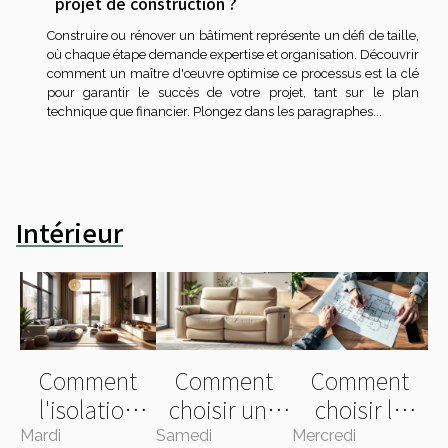
projet de construction ?
Construire ou rénover un bâtiment représente un défi de taille,
où chaque étape demande expertise et organisation. Découvrir
comment un maître d'œuvre optimise ce processus est la clé
pour garantir le succès de votre projet, tant sur le plan
technique que financier. Plongez dans les paragraphes...
Intérieur
Comment
Comment
Comment
l'isolation
choisir une
choisir le
thermique
housse
style de votre
Mardi
Samedi
Mercredi