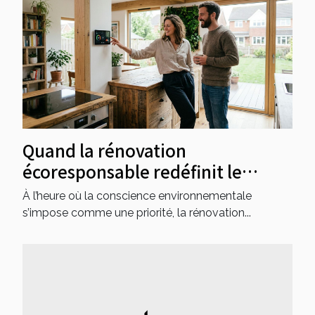
majorité des pannes sans
perturber durablement le...
Quand la rénovation
écoresponsable redéfinit le
marché immobilier local
À l’heure où la conscience environnementale
s’impose comme une priorité, la rénovation...