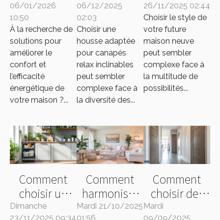
06/01/2026
intérieure
06/12/2025
adaptée pour
26/11/2025 02:44
future
10:50
02:03
Choisir le style de
peut
canapés relax
maison
À la recherche de
Choisir une
votre future
transformer
inclinables ?
neuve ?
solutions pour
housse adaptée
maison neuve
votre espace
améliorer le
pour canapés
peut sembler
de vie ?
confort et
relax inclinables
complexe face à
l’efficacité
peut sembler
la multitude de
énergétique de
complexe face à
possibilités...
votre maison ?...
la diversité des...
Comment
Comment
Comment
choisir un
harmoniser
choisir des
lave-vaisselle
les couleurs
portes
Dimanche
Mardi 21/10/2025
Mardi
23/11/2025 09:34
01:56
09/09/2025