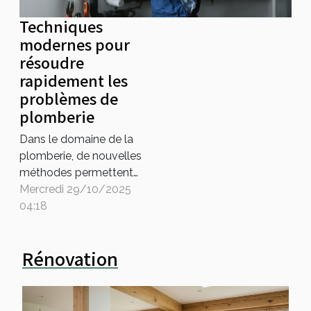
Techniques
modernes pour
résoudre
rapidement les
problèmes de
plomberie
Dans le domaine de la
plomberie, de nouvelles
méthodes permettent
aujourd’hui de venir à bout
Mercredi 29/10/2025
des soucis domestiques
04:18
plus efficacement que
jamais. Grâce à des
Rénovation
techniques modernes, il
devient possible de
diagnostiquer et de
réparer rapidement la