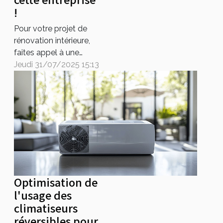
!
Pour votre projet de
rénovation intérieure,
faites appel à une
entreprise spécialisée !
Jeudi 31/07/2025 15:13
Qu’il s’agisse d’un élan
de modernité, d’une
réorganisation des
espaces ou d’une
meilleure isolation
thermique et
acoustique, vous vous
assurez des travaux
faits dans le respect
Optimisation de
des normes ! À
l'usage des
Bordeaux, Micazza...
climatiseurs
réversibles pour