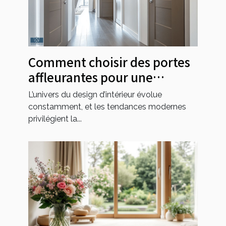
Comment choisir des portes
affleurantes pour une
esthétique moderne ?
L’univers du design d’intérieur évolue
constamment, et les tendances modernes
privilégient la...