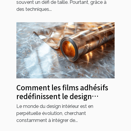
intelligents pour maximiser
souvent un défi de taille. Pourtant, grâce à
l'espace
des techniques...
Comment les films adhésifs
redéfinissent le design
intérieur moderne
Le monde du design intérieur est en
perpétuelle évolution, cherchant
constamment à intégrer de...