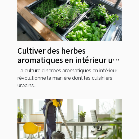
Cultiver des herbes
aromatiques en intérieur un
coin vert facile à entretenir
La culture d'herbes aromatiques en intérieur
pour les cuisiniers urbains
révolutionne la manière dont les cuisiniers
urbains...