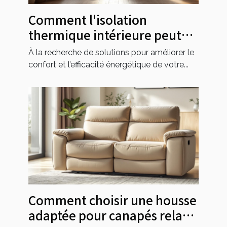
Comment l'isolation
thermique intérieure peut
transformer votre espace de
À la recherche de solutions pour améliorer le
vie ?
confort et l’efficacité énergétique de votre...
Comment choisir une housse
adaptée pour canapés relax