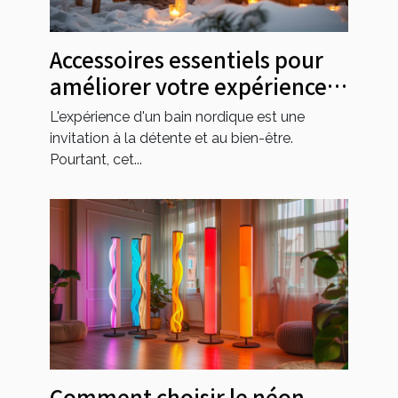
Accessoires essentiels pour
améliorer votre expérience
dans un bain nordique
L'expérience d'un bain nordique est une
invitation à la détente et au bien-être.
Pourtant, cet...
Comment choisir le néon