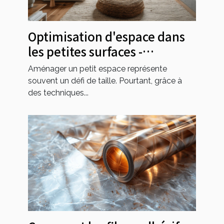
Optimisation d'espace dans
les petites surfaces -
Techniques et meubles
Aménager un petit espace représente
intelligents pour maximiser
souvent un défi de taille. Pourtant, grâce à
l'espace
des techniques...