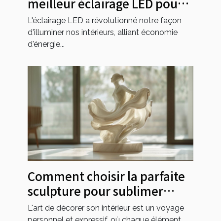
meilleur éclairage LED pour
la maison
L'éclairage LED a révolutionné notre façon
d'illuminer nos intérieurs, alliant économie
d'énergie...
Comment choisir la parfaite
sculpture pour sublimer
chaque pièce de la maison
L'art de décorer son intérieur est un voyage
personnel et expressif, où chaque élément