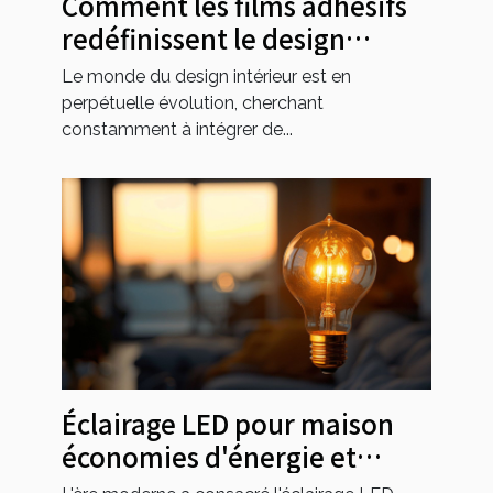
Comment les films adhésifs
redéfinissent le design
intérieur moderne
Le monde du design intérieur est en
perpétuelle évolution, cherchant
constamment à intégrer de...
Éclairage LED pour maison
économies d'énergie et
ambiance lumineuse