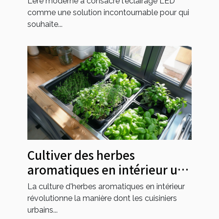
L'ère moderne a consacré l'éclairage LED
comme une solution incontournable pour qui
souhaite...
Cultiver des herbes
aromatiques en intérieur un
coin vert facile à entretenir
La culture d'herbes aromatiques en intérieur
pour les cuisiniers urbains
révolutionne la manière dont les cuisiniers
urbains...