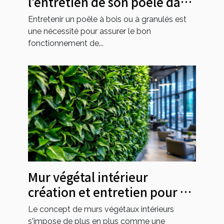
l’entretien de son poêle dans
le 49 ?
Entretenir un poêle à bois ou à granulés est
une nécessité pour assurer le bon
fonctionnement de...
Mur végétal intérieur
création et entretien pour un
espace vert urbain
Le concept de murs végétaux intérieurs
s'impose de plus en plus comme une