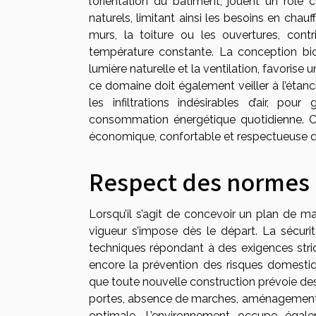
l’orientation du bâtiment, jouent un rôle 
naturels, limitant ainsi les besoins en chauffa
murs, la toiture ou les ouvertures, cont
température constante. La conception bio
lumière naturelle et la ventilation, favorise 
ce domaine doit également veiller à l’étanc
les infiltrations indésirables d’air, po
consommation énergétique quotidienne. Ce
économique, confortable et respectueuse d
Respect des normes 
Lorsqu’il s’agit de concevoir un plan de 
vigueur s’impose dès le départ. La sécuri
techniques répondant à des exigences strict
encore la prévention des risques domestiqu
que toute nouvelle construction prévoie des
portes, absence de marches, aménagement des
optimale. L’environnement occupe égal