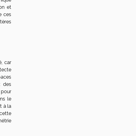
on et
de ces
itères
, car
itecte
spaces
x des
 pour
ns le
t à la
cette
étrie