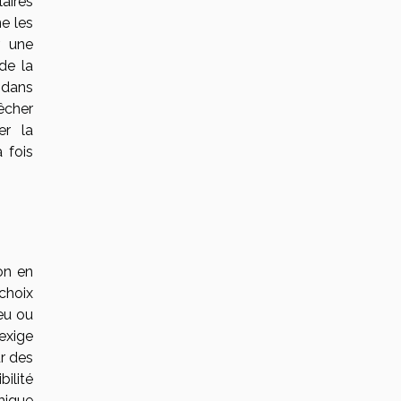
aires
ne les
r une
de la
é dans
êcher
er la
 fois
on en
choix
eu ou
exige
ur des
ilité
mique