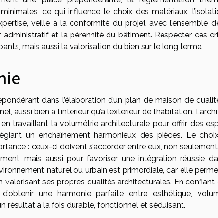
nimales, ce qui influence le choix des matériaux, l’isolati
 expertise, veille à la conformité du projet avec l’ensemble 
r administratif et la pérennité du bâtiment. Respecter ces cr
nts, mais aussi la valorisation du bien sur le long terme.
nie
répondérant dans l’élaboration d’un plan de maison de qualité
l, aussi bien à l’intérieur qu’à l’extérieur de l’habitation. L’arch
, en travaillant la volumétrie architecturale pour offrir des e
vilégiant un enchaînement harmonieux des pièces. Le choi
tance : ceux-ci doivent s’accorder entre eux, non seulement
nement, mais aussi pour favoriser une intégration réussie da
vironnement naturel ou urbain est primordiale, car elle perme
valorisant ses propres qualités architecturales. En confiant 
 d’obtenir une harmonie parfaite entre esthétique, volum
n résultat à la fois durable, fonctionnel et séduisant.