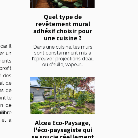
Quel type de
revêtement mural
adhésif choisir pour
une cuisine ?
ar il
Dans une cuisine, les murs
sont constamment mis à
er un
l’épreuve : projections d’eau
ements
ou d’huile, vapeur...
profit
té des
ial de
es de
ant le
an de
ilibre
 et à
Alcea Eco-Paysage,
l'éco-paysagiste qui
se soucie réellement