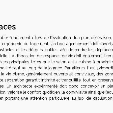
aces
ier fondamental lors de l’évaluation d’un plan de maison, c
t l’ergonomie du logement. Un bon agencement doit favoris
 obstacles et les détours inutiles, afin de rendre les déplac
cile. La disposition des espaces de vie doit également tirer 
ièces principales telles que le salon et la cuisine à proximi
sité tout au long de la journée. Par ailleurs, il est primord
 la vie diurne, généralement ouverts et conviviaux, des zon
e séparation garantit intimité et tranquillité, tout en préserv
és. Un architecte expérimenté doit donc concevoir un pl
 valorise le confort quotidien, la convivialité ainsi que l’équ
 portant une attention particulière au flux de circulation