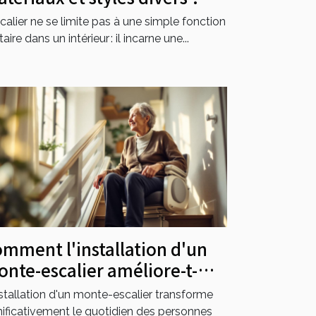
scalier ne se limite pas à une simple fonction
itaire dans un intérieur : il incarne une...
mment l'installation d'un
nte-escalier améliore-t-
le l'accessibilité?
nstallation d'un monte-escalier transforme
nificativement le quotidien des personnes