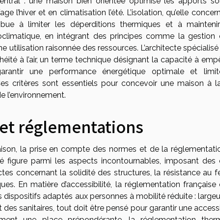
central : une maison bien orientée optimise les apports sol
ge l’hiver et en climatisation l’été. L’isolation, qu’elle concer
ribue à limiter les déperditions thermiques et à mainteni
climatique, en intégrant des principes comme la gestion 
une utilisation raisonnée des ressources. L’architecte spécialis
héité à l’air, un terme technique désignant la capacité à emp
ur garantir une performance énergétique optimale et limit
s critères sont essentiels pour concevoir une maison à la
e l’environnement.
et réglementations
maison, la prise en compte des normes et de la réglementati
té figure parmi les aspects incontournables, imposant des 
es concernant la solidité des structures, la résistance au f
es. En matière d’accessibilité, la réglementation française 
 dispositifs adaptés aux personnes à mobilité réduite : large
 sanitaires, tout doit être pensé pour garantir une accessib
ement une place prépondérante, la réglementation ther