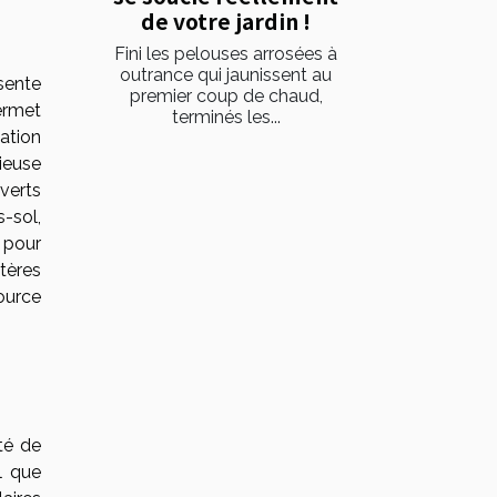
de votre jardin !
Fini les pelouses arrosées à
outrance qui jaunissent au
sente
premier coup de chaud,
ermet
terminés les...
mation
cieuse
verts
-sol,
 pour
itères
ource
té de
l que