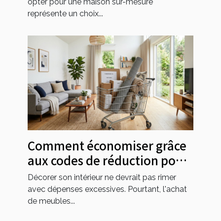
opter pour une maison sur-mesure
représente un choix...
Comment économiser grâce
aux codes de réduction pour
l'ameublement ?
Décorer son intérieur ne devrait pas rimer
avec dépenses excessives. Pourtant, l'achat
de meubles...