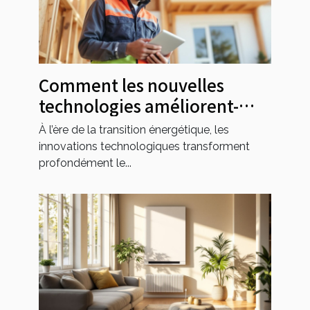
Comment les nouvelles
technologies améliorent-
elles l'efficacité des
À l’ère de la transition énergétique, les
rénovations énergétiques ?
innovations technologiques transforment
profondément le...