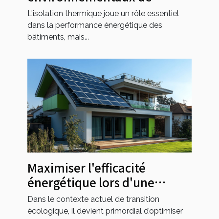
différentes méthodes
L'isolation thermique joue un rôle essentiel
d'isolation thermique
dans la performance énergétique des
bâtiments, mais...
Maximiser l'efficacité
énergétique lors d'une
rénovation globale
Dans le contexte actuel de transition
écologique, il devient primordial d’optimiser