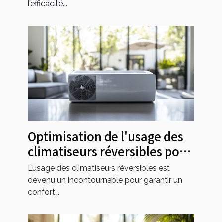
l’efficacité...
Optimisation de l'usage des
climatiseurs réversibles pour
toutes les saisons
L’usage des climatiseurs réversibles est
devenu un incontournable pour garantir un
confort...