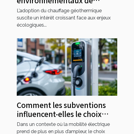
environnementaux de
l'adoption du chauffage
L’adoption du chauffage géothermique
géothermique
suscite un intérêt croissant face aux enjeux
écologiques...
Comment les subventions
influencent-elles le choix
d'une borne de recharge ?
Dans un contexte où la mobilité électrique
prend de plus en plus d’ampleur, le choix