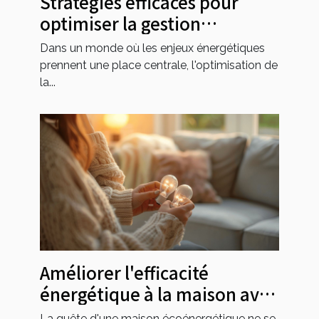
Stratégies efficaces pour
optimiser la gestion
énergétique dans l'industrie
Dans un monde où les enjeux énergétiques
prennent une place centrale, l'optimisation de
la...
Améliorer l'efficacité
énergétique à la maison avec
des astuces simples
La quête d'une maison écoénergétique ne se