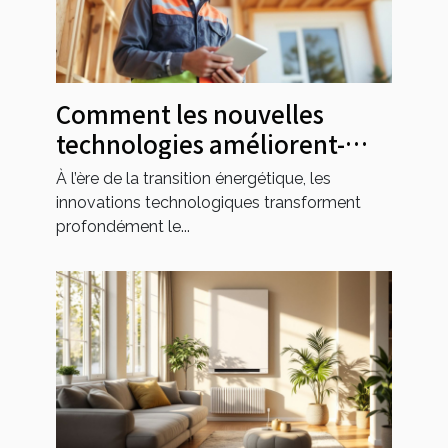
Comment les nouvelles
technologies améliorent-
elles l'efficacité des
À l’ère de la transition énergétique, les
rénovations énergétiques ?
innovations technologiques transforment
profondément le...