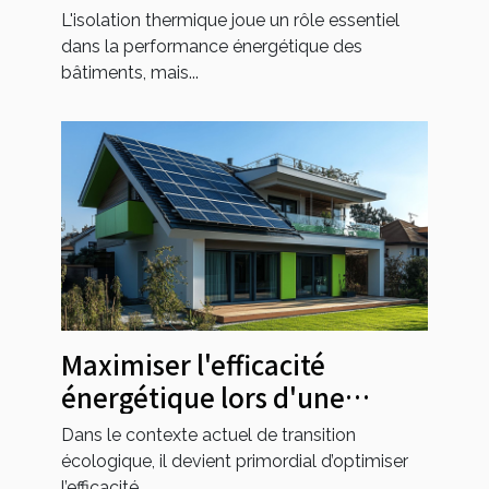
différentes méthodes
L'isolation thermique joue un rôle essentiel
d'isolation thermique
dans la performance énergétique des
bâtiments, mais...
Maximiser l'efficacité
énergétique lors d'une
rénovation globale
Dans le contexte actuel de transition
écologique, il devient primordial d’optimiser
l’efficacité...