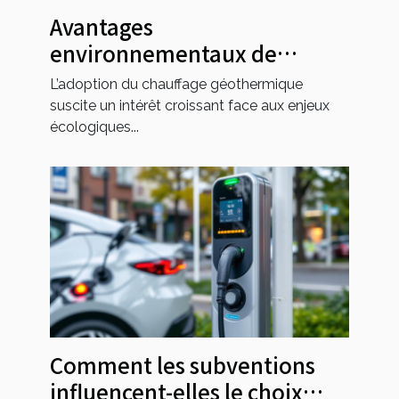
Avantages
environnementaux de
l'adoption du chauffage
L’adoption du chauffage géothermique
géothermique
suscite un intérêt croissant face aux enjeux
écologiques...
Comment les subventions
influencent-elles le choix