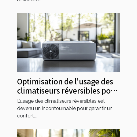
Optimisation de l'usage des
climatiseurs réversibles pour
toutes les saisons
L’usage des climatiseurs réversibles est
devenu un incontournable pour garantir un
confort...