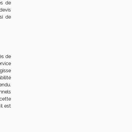
és de
devis
si de
ès de
rvice
gisse
bilité
endu.
onnels
cette
l est