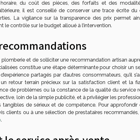
 horaire, du coût des pièces, des forfaits et des modalit
térieure, il est conseillé de conserver une trace écrite du 
ties. La vigilance sur la transparence des prix permet ain
t le contrôle sur le budget alloué à l’intervention.
et recommandations
s plomberie et de solliciter une recommandation artisan aupr
alisées constitue une étape déterminante pour choisir un se
 d’expérience partagés par d’autres consommateurs, qu’il s’a
un retour terrain précieux sur la satisfaction client et la fia
ence de problèmes ou la constance de la qualité du service r
tive, loin de la simple publicité, et à privilégier les professi
es tangibles de sérieux et de compétence. Pour approfondir 
s clients ou à une sélection de prestataires recommandés, i
b
.
t le service après-vente