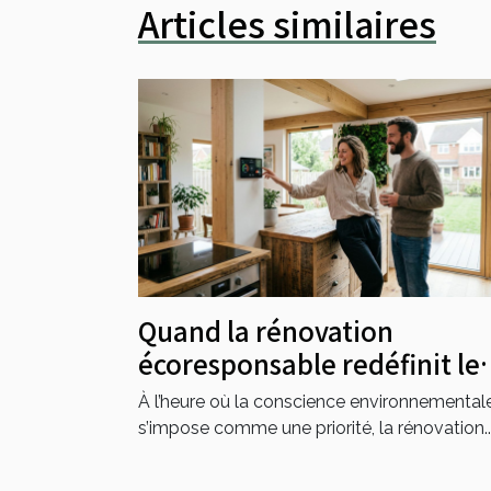
Articles similaires
Quand la rénovation
écoresponsable redéfinit le
marché immobilier local
À l’heure où la conscience environnemental
s’impose comme une priorité, la rénovation..