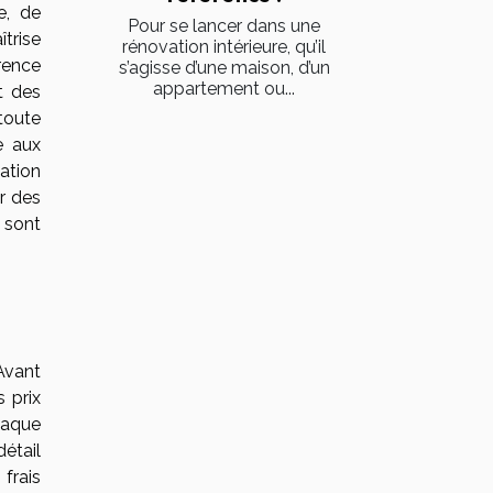
e, de
Pour se lancer dans une
trise
rénovation intérieure, qu’il
rence
s’agisse d’une maison, d’un
appartement ou...
t des
toute
e aux
ation
r des
 sont
 Avant
 prix
chaque
détail
frais