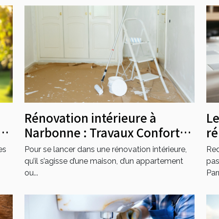
Rénovation intérieure à
Le
r
Narbonne : Travaux Confort
ré
est l’entreprise de référence !
va
es
Pour se lancer dans une rénovation intérieure,
Red
qu’il s’agisse d’une maison, d’un appartement
pas
ou...
Parm