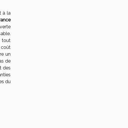
 à la
rance
uverte
able.
 tout
 coût
re un
as de
it des
nties
es du