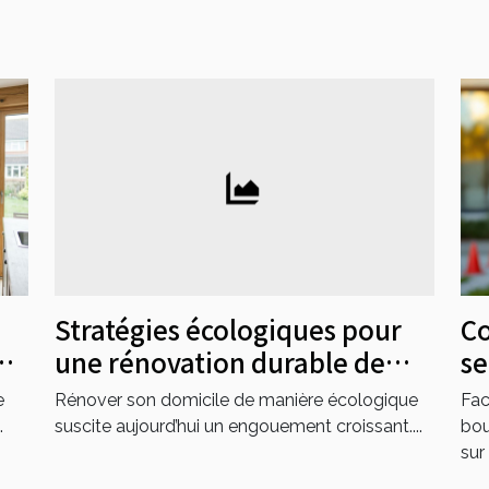
Stratégies écologiques pour
Co
une rénovation durable de
se
votre domicile
ur
e
Rénover son domicile de manière écologique
Fac
.
suscite aujourd’hui un engouement croissant....
bou
sur 