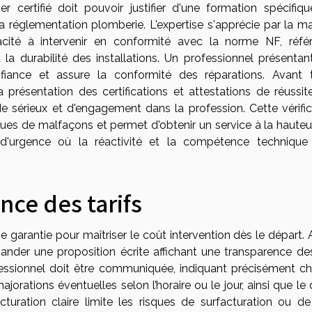
r certifié doit pouvoir justifier d'une formation spécifiqu
 réglementation plomberie. L'expertise s'apprécie par la maî
ité à intervenir en conformité avec la norme NF, réfé
 la durabilité des installations. Un professionnel présentan
nfiance et assure la conformité des réparations. Avant 
a présentation des certifications et attestations de réussit
de sérieux et d'engagement dans la profession. Cette vérific
ques de malfaçons et permet d'obtenir un service à la hauteu
 d'urgence où la réactivité et la compétence technique
nce des tarifs
e garantie pour maîtriser le coût intervention dès le départ.
mander une proposition écrite affichant une transparence des
e professionnel doit être communiquée, indiquant précisément 
ajorations éventuelles selon l’horaire ou le jour, ainsi que le 
uration claire limite les risques de surfacturation ou de 