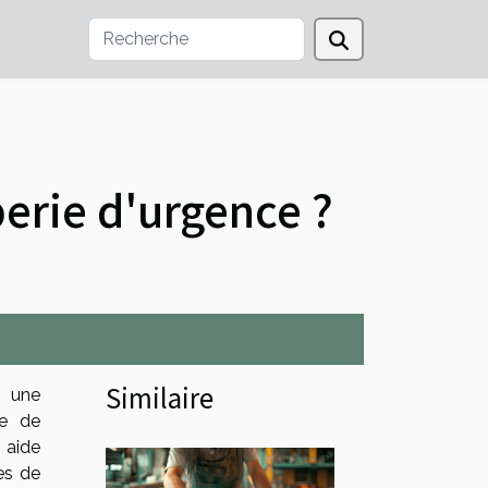
erie d'urgence ?
Similaire
à une
le de
 aide
es de