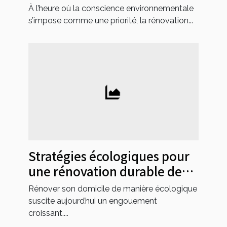
marché immobilier local
À l’heure où la conscience environnementale
s’impose comme une priorité, la rénovation...
Stratégies écologiques pour
une rénovation durable de
votre domicile
Rénover son domicile de manière écologique
suscite aujourd’hui un engouement
croissant....