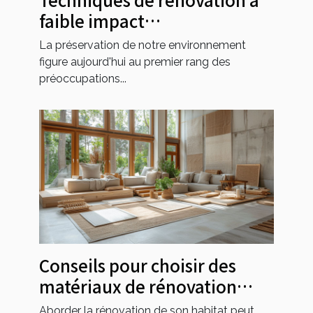
faible impact
environnemental pour une
La préservation de notre environnement
maison respectueuse de la
figure aujourd'hui au premier rang des
planète
préoccupations...
Conseils pour choisir des
matériaux de rénovation
durables et abordables
Aborder la rénovation de son habitat peut