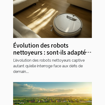
Évolution des robots
nettoyeurs : sont-ils adaptés
aux besoins futurs ?
L’évolution des robots nettoyeurs captive
autant qu’elle interroge face aux défis de
demain....