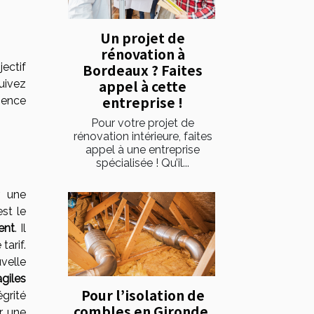
Un projet de
rénovation à
Bordeaux ? Faites
ectif
appel à cette
uivez
entreprise !
ience
Pour votre projet de
rénovation intérieure, faites
appel à une entreprise
spécialisée ! Qu’il...
r une
st le
ent
. Il
tarif.
velle
agiles
Pour l’isolation de
grité
combles en Gironde,
r une