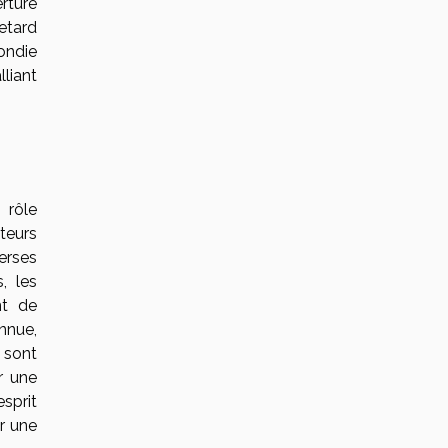
rture
etard
ondie
liant
 rôle
teurs
verses
, les
nt de
onnue,
, sont
r une
sprit
r une