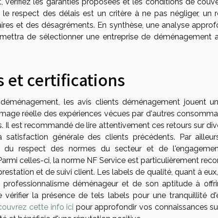
érifiez les garanties proposées et les conditions de couve
e respect des délais est un critère à ne pas négliger, un r
res et des désagréments. En synthèse, une analyse approf
rmettra de sélectionner une entreprise de déménagement al
 et certifications
e déménagement, les avis clients déménagement jouent un
e image réelle des expériences vécues par d'autres consomma
s. Il est recommandé de lire attentivement ces retours sur di
 satisfaction générale des clients précédents. Par ailleurs
nent du respect des normes du secteur et de l'engageme
 Parmi celles-ci, la norme NF Service est particulièrement rec
station et de suivi client. Les labels de qualité, quant à eux
 professionnalisme déménageur et de son aptitude à offri
vérifier la présence de tels labels pour une tranquillité d'e
ouvrez cette info ici
pour approfondir vos connaissances su