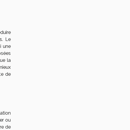
duire
s. Le
i une
osées
ue la
mieux
te de
ation
er ou
re de