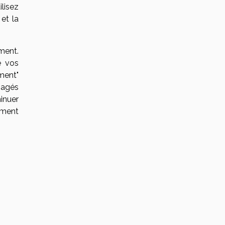
lisez
et la
ment.
e vos
ment"
gagés
inuer
ement