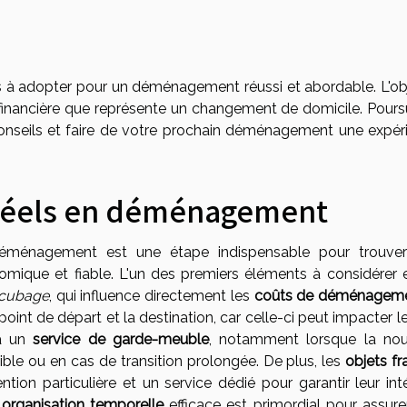
es à adopter pour un déménagement réussi et abordable. L'obj
t financière que représente un changement de domicile. Pours
 conseils et faire de votre prochain déménagement une expér
 réels en déménagement
n déménagement est une étape indispensable pour trouve
nomique et fiable. L'un des premiers éléments à considérer e
cubage
, qui influence directement les
coûts de déménagem
point de départ et la destination, car celle-ci peut impacter le 
 à un
service de garde-meuble
, notamment lorsque la nou
ble ou en cas de transition prolongée. De plus, les
objets fr
ion particulière et un service dédié pour garantir leur inté
e
organisation temporelle
efficace est primordial pour assure