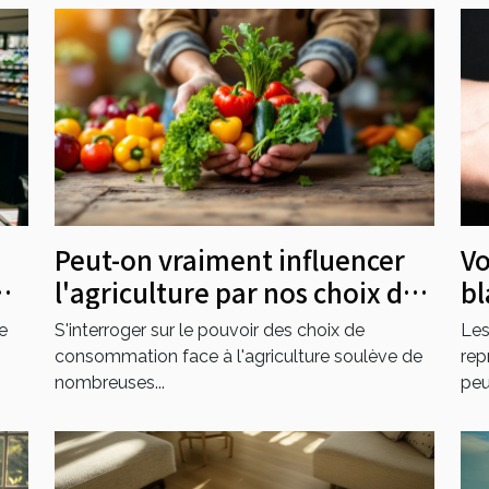
u
Peut-on vraiment influencer
Vo
l'agriculture par nos choix de
bl
consommation ?
Co
e
S'interroger sur le pouvoir des choix de
Les
consommation face à l'agriculture soulève de
rep
nombreuses...
peu