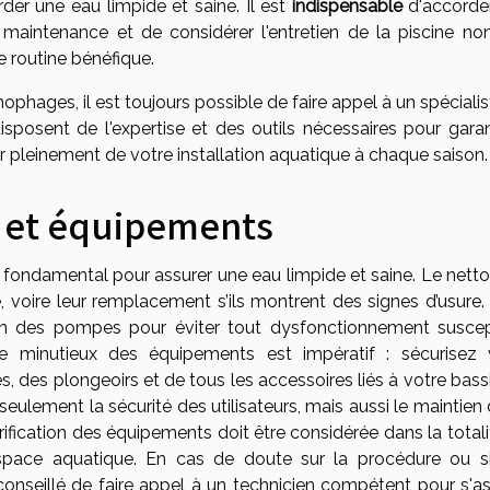
der une eau limpide et saine. Il est
indispensable
d'accorde
a maintenance et de considérer l'entretien de la piscine no
routine bénéfique.
hages, il est toujours possible de faire appel à un spécialis
disposent de l'expertise et des outils nécessaires pour garan
er pleinement de votre installation aquatique à chaque saison.
n et équipements
t fondamental pour assurer une eau limpide et saine. Le nett
é, voire leur remplacement s’ils montrent des signes d’usure. 
tien des pompes pour éviter tout dysfonctionnement suscep
ôle minutieux des équipements est impératif : sécurisez 
s, des plongeoirs et de tous les accessoires liés à votre bass
ulement la sécurité des utilisateurs, mais aussi le maintien 
rification des équipements doit être considérée dans la total
space aquatique. En cas de doute sur la procédure ou s
t conseillé de faire appel à un technicien compétent pour s'a