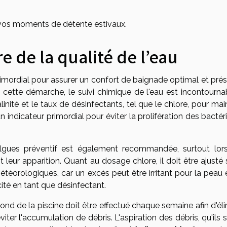
 vos moments de détente estivaux.
 de la qualité de l’eau
primordial pour assurer un confort de baignade optimal et pré
ette démarche, le suivi chimique de l'eau est incontournabl
linité et le taux de désinfectants, tel que le chlore, pour mai
un indicateur primordial pour éviter la prolifération des bactér
lgues préventif est également recommandée, surtout lor
eur apparition. Quant au dosage chlore, il doit être ajusté 
 météorologiques, car un excès peut être irritant pour la peau 
ité en tant que désinfectant.
fond de la piscine doit être effectué chaque semaine afin d'él
viter l'accumulation de débris. L'aspiration des débris, qu'ils 