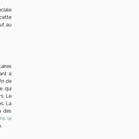
ciale
cette
out au
aires
ant à
fin de
e, qui
rs. Le
es. La
à des
ans le
.