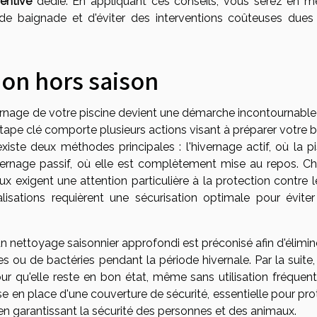
entive
dédié. En appliquant ces conseils, vous serez en m
de baignade et d'éviter des interventions coûteuses dues
ion hors saison
hivernage de votre piscine devient une démarche incontournabl
 étape clé comporte plusieurs actions visant à préparer votre 
existe deux méthodes principales : l'hivernage actif, où la p
vernage passif, où elle est complètement mise au repos. C
x exigent une attention particulière à la protection contre l
lisations requièrent une sécurisation optimale pour éviter
n nettoyage saisonnier approfondi est préconisé afin d'élimin
s ou de bactéries pendant la période hivernale. Par la suite, 
pour qu'elle reste en bon état, même sans utilisation fréquen
se en place d'une couverture de sécurité, essentielle pour pr
t en garantissant la sécurité des personnes et des animaux.