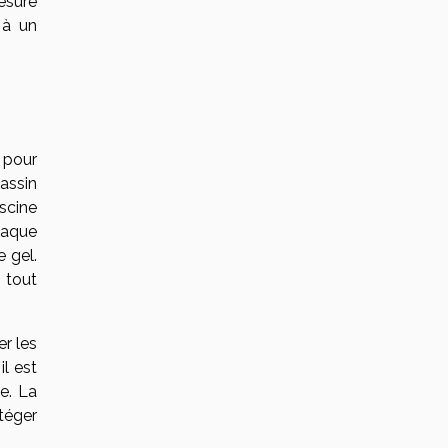
esure
 à un
e pour
bassin
iscine
haque
e gel.
 tout
er les
il est
te. La
otéger