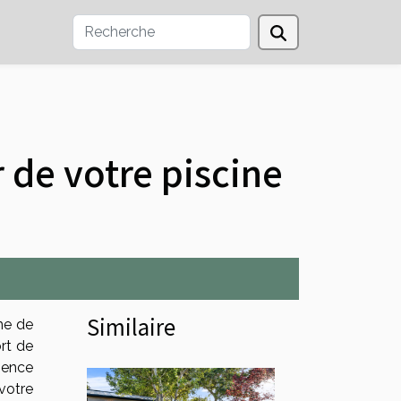
 de votre piscine
Similaire
me de
rt de
ience
votre