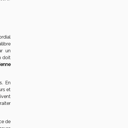
ordial
libre
ar un
 doit
ienne
s. En
rs et
ivent
raiter
nce de