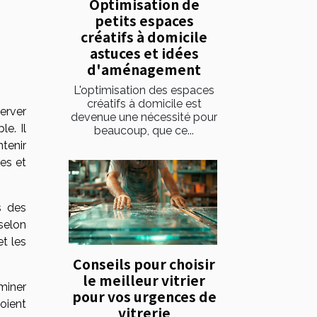
Optimisation de
petits espaces
créatifs à domicile
astuces et idées
d'aménagement
L'optimisation des espaces
créatifs à domicile est
server
devenue une nécessité pour
e. Il
beaucoup, que ce...
ntenir
ies et
s des
selon
et les
Conseils pour choisir
le meilleur vitrier
iminer
pour vos urgences de
soient
vitrerie