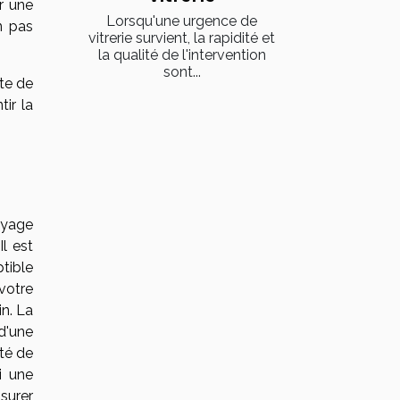
r une
Lorsqu'une urgence de
n pas
vitrerie survient, la rapidité et
la qualité de l'intervention
sont...
te de
tir la
oyage
Il est
tible
votre
in. La
d'une
ité de
i une
ssurer